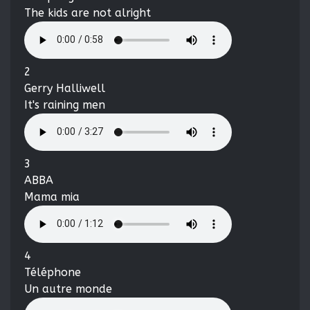
The kids are not alright
2
Gerry Halliwell
It's raining men
3
ABBA
Mama mia
4
Téléphone
Un autre monde