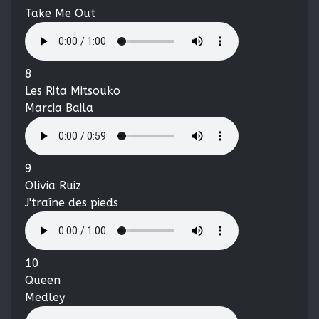
Take Me Out
8
Les Rita Mitsouko
Marcia Baila
9
Olivia Ruiz
J'traîne des pieds
10
Queen
Medley