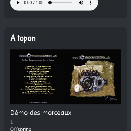
A topon
Démo des morceaux
1
Offspring