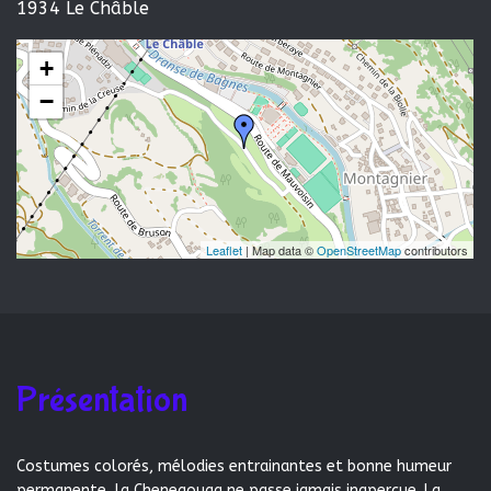
1934 Le Châble
+
−
Leaflet
| Map data ©
OpenStreetMap
contributors
Présentation
Costumes colorés, mélodies entrainantes et bonne humeur
permanente, la Chenegouga ne passe jamais inaperçue. La